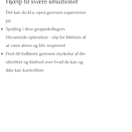
Hjælp til svære situationer
Det kan du bl.a. opnå gennem supervision
på:
Spejling i dine gruppekollegers
tilsvarende oplevelser - slip for følelsen af
at være alene og bliv inspireret
Find dit fodfæste gennem styrkelse af din
identitet og klarhed over hvad du kan og
ikke kan kontrollere
06
Bedre samarbejde
Det kan du bl.a. opnå gennem supervision
på: