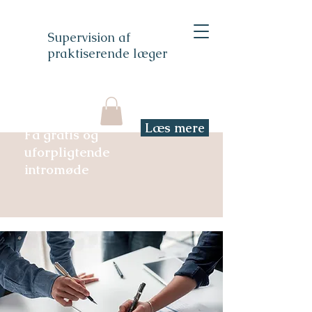
Supervision af
praktiserende læger
Læs mere
Få gratis og
uforpligtende
intromøde