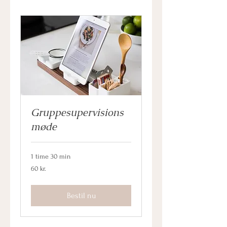
Gruppesupervisions
møde
1 time 30 min
60
60 kr.
danske
kroner
Bestil nu