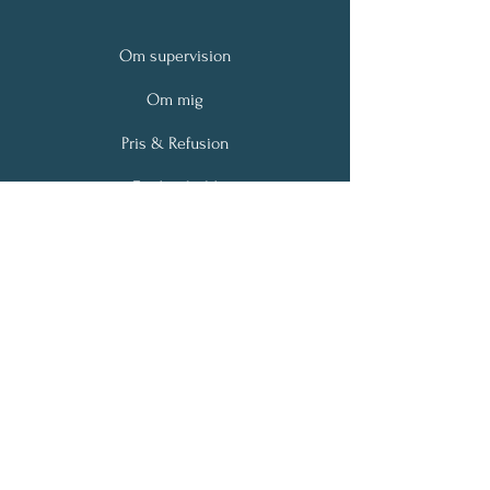
Om supervision
Om mig
Pris & Refusion
Find et hold
Blog
Kontakt
camilla@laegesupervision.dk
Tlf:
4264 0701
Søborg Hovedgade 94B
2860 Søborg