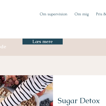
Om supervision
Om mig
Pris 
Læs mere
øde
Sugar Detox