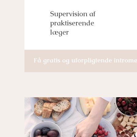
Supervision af
praktiserende
læger
Få gratis og uforpligtende introm